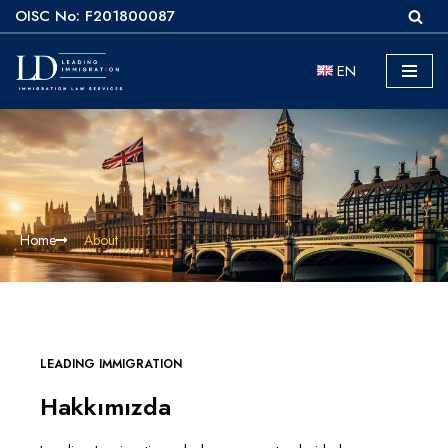
OISC No: F201800087
İçeriğe
EN
geç
Home
About
LEADING IMMIGRATION
Hakkımızda